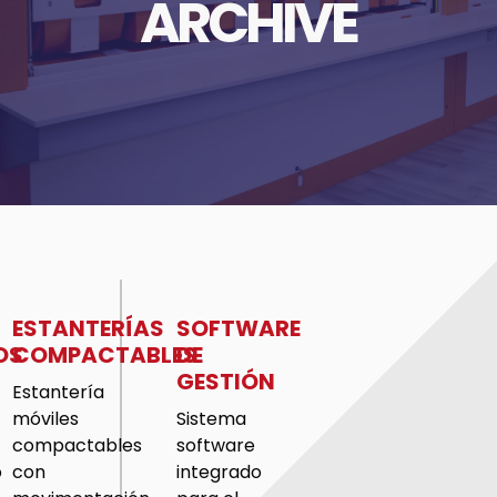
ARCHIVE
Oficinas de contractor
Más información
ESTANTERÍAS
SOFTWARE
OS
COMPACTABLES
DE
GESTIÓN
Estantería
móviles
Sistema
compactables
software
o
con
integrado