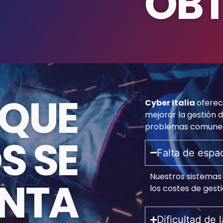
OBT
 QUE
Cyber Italia
oferec
mejorar la gestión 
problemas comune
S SE
Falta de espa
Nuestros sistemas
ENTA
los costes de gesti
Dificultad de 