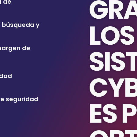
GRA
d de
LOS
e búsqueda y
SIS
margen de
CYB
idad
de seguridad
ES 