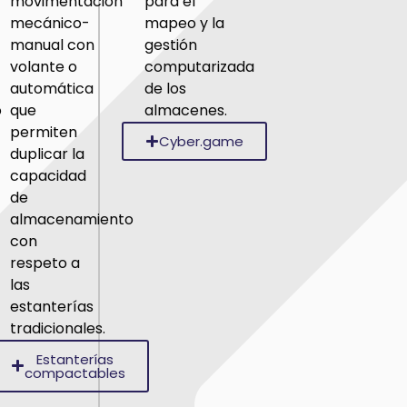
movimentación
para el
mecánico-
mapeo y la
manual con
gestión
volante o
computarizada
automática
de los
o
que
almacenes.
permiten
Cyber.game
duplicar la
capacidad
de
almacenamiento
con
respeto a
las
estanterías
tradicionales.
Estanterías
compactables