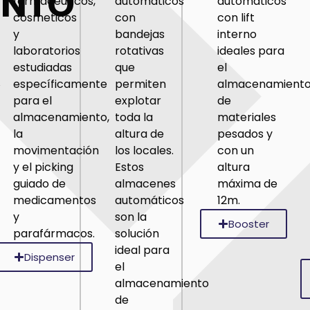
ENTO
farmacéuticos,
automáticos
automáticos
cosmeticos
con
con lift
y
bandejas
interno
laboratorios
rotativas
ideales para
R
estudiadas
que
el
específicamente
permiten
almacenamient
para el
explotar
de
almacenamiento,
toda la
materiales
la
altura de
pesados y
movimentación
los locales.
con un
y el picking
Estos
altura
guiado de
almacenes
máxima de
medicamentos
automáticos
12m.
y
son la
Booster
parafármacos.
solución
ideal para
Dispenser
el
almacenamiento
de