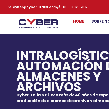
cyber@cyber-italia.com
+39 0532 67317
HOME
SOBRE N
INTRALOGÍSTIC
AUTOMACIÓN 
ALMACENES Y
ARCHIVOS
Cyber Italia S.r.l. con más de 40 años de expe
producción de sistemas de archivo y almac