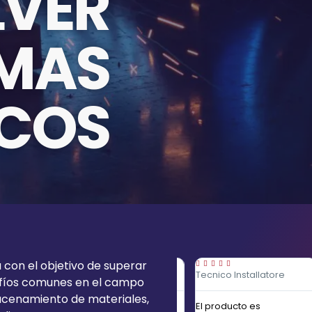
LVER
MAS
ICOS
con el objetivo de superar










o
Responsabile Vendite
Tecnico Installatore
afíos comunes en el campo
acenamiento de materiales,
idad
Toda la procedura de
El producto es