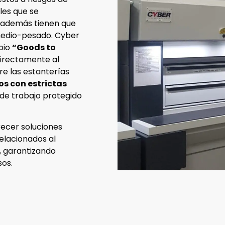
les que se
y además tienen que
 medio-pesado. Cyber
ipio
“Goods to
directamente al
e las estanterías
s con estrictas
 de trabajo protegido
recer soluciones
elacionados al
s, garantizando
sos.