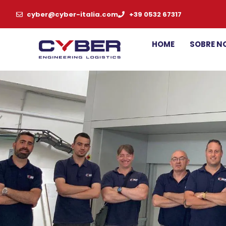
cyber@cyber-italia.com
+39 0532 67317
HOME
SOBRE N