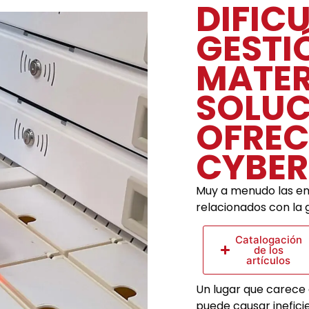
DIFIC
GESTI
MATER
SOLUC
OFREC
CYBER
Muy a menudo las em
relacionados con la 
Catalogación
de los
artículos
Un lugar que carece
puede causar inefici