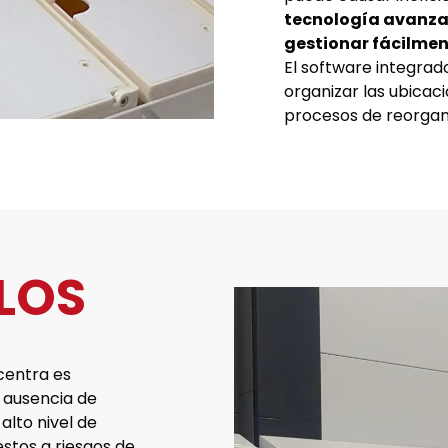
tecnología avanza
gestionar fácilmen
El software integrad
organizar las ubicac
procesos de reorgan
LOS
centra es
n ausencia de
lto nivel de
stos a riesgos de