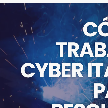
C
TRAB
CYBER IT
P