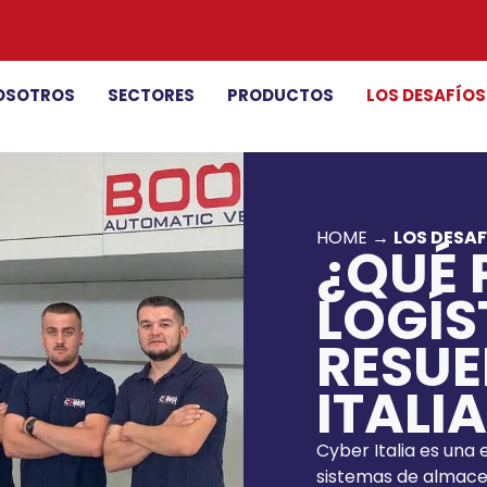
OSOTROS
SECTORES
PRODUCTOS
LOS DESAFÍO
HOME
→
LOS DESA
¿QUÉ
LOGÍS
RESUE
ITALI
Cyber Italia es una
sistemas de almace