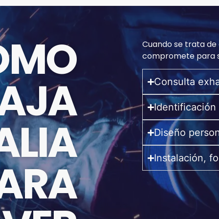
ÓMO
Cuando se trata de 
compromete para sa
AJA
Consulta exha
Identificación
ALIA
Diseño person
Instalación, f
ARA