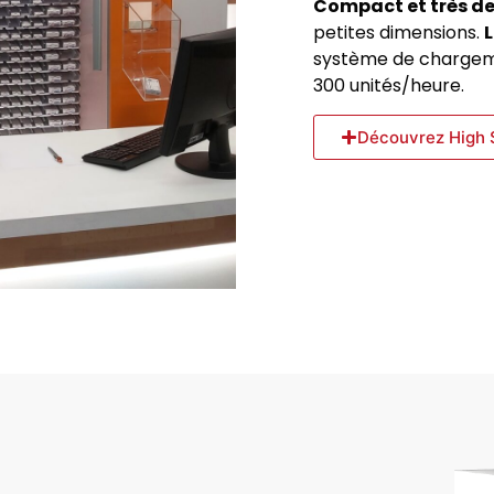
Compact et très d
petites dimensions.
système de chargem
300 unités/heure.
Découvrez High 