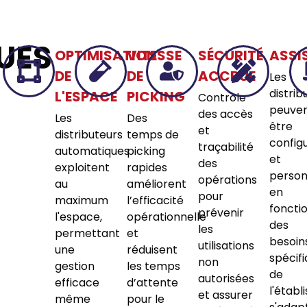
UES
OPTIMISATION
VITESSE
SÉCURITÉ
ASSI
DE
DE
ACCRUE
Les
distrib
L'ESPACE
PICKING
Contrôle
peuve
des accès
Les
Des
être
et
distributeurs
temps de
config
traçabilité
automatiques
picking
et
des
exploitent
rapides
person
opérations
au
améliorent
en
pour
maximum
l’efficacité
foncti
prévenir
l'espace,
opérationnelle
des
les
permettant
et
besoin
utilisations
une
réduisent
spécif
non
gestion
les temps
de
autorisées
efficace
d’attente
l'établ
et assurer
même
pour le