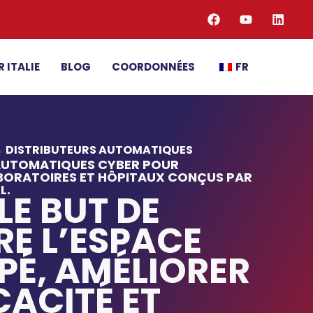
R ITALIE
BLOG
COORDONNÉES
FR
→
DISTRIBUTEURS AUTOMATIQUES
AUTOMATIQUES CYBER POUR
BORATOIRES ET HÔPITAUX CONÇUS PAR
L.
LE BUT DE
RE L’ESPACE
É, AMÉLIORER
CACITÉ ET