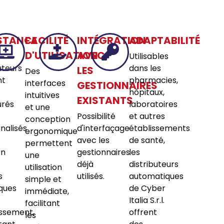
STANCE
FACILITÉ
INTÉGRATION
ADAPTABILITÉ
D'UTILISATION
AVEC
Utilisables
uteurs
dans les
LES
Des
nt
pharmacies,
interfaces
GESTIONNAIRES
hôpitaux,
intuitives
EXISTANTS
urés
laboratoires
et une
Possibilité
et autres
conception
nalisés
d'interfaçage
établissements
ergonomique
avec les
de santé,
permettent
on
gestionnaires
les
une
déjà
distributeurs
utilisation
s
utilisés.
automatiques
simple et
iques
de Cyber
immédiate,
Italia S.r.l.
facilitant
issement,
offrent
les