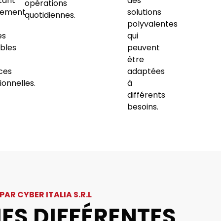
tant
des
opérations
tement
solutions
quotidiennes.
polyvalentes
es
qui
ibles
peuvent
être
ces
adaptées
ionnelles.
à
différents
besoins.
R CYBER ITALIA S.R.L
IES DIFFÉRENTES