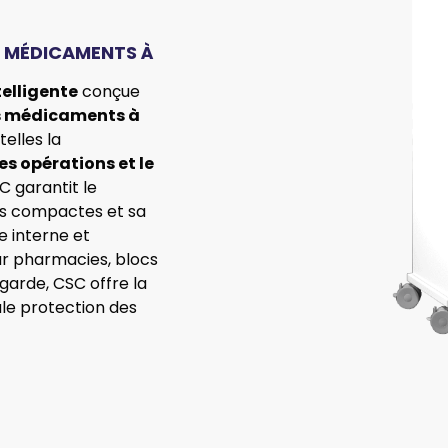
R MÉDICAMENTS À
telligente
conçue
des médicaments à
elles la
s opérations et le
 garantit le
ns compactes et sa
e interne et
our pharmacies, blocs
arde, CSC offre la
tale protection des