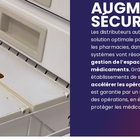
AUGM
SÉCUR
Les distributeurs au
solution optimale p
les pharmacies, dans
systèmes vont rés
gestion de l’espac
médicaments.
Grâ
établissements de 
accélérer les opé
est garantie par un
des opérations, en é
protéger les médic