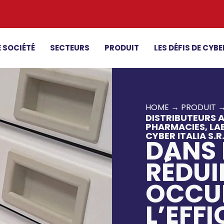
 SOCIÉTÉ
SECTEURS
PRODUIT
LES DÉFIS DE CYBE
HOME
→
PRODUIT
DISTRIBUTEURS 
PHARMACIES, LA
CYBER ITALIA S.R.
DANS 
RÉDUI
OCCUP
L’EFFI