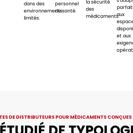
s'adap
la sécurité
dans des
personnel
parfai
des
environnements
de santé.
aux
médicaments.
limités.
espac
dispon
et aux
exigen
opérat
TES DE DISTRIBUTEURS POUR MÉDICAMENTS CONÇUES PA
 ÉTUDIÉ DE TYPOLOG