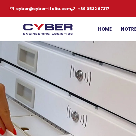
cyber@cyber-italia.com
+39 0532 67317
HOME
NOTRE