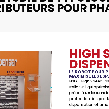
RIBUTEURS POUR P
HIGH 
DISPE
LE ROBOT POUR P
MAXIMISE LES ESP
HSD - High Speed Di
Italia S.r.l. qui opti
grâce à
un bras rob
protection des produi
dispensation et améli