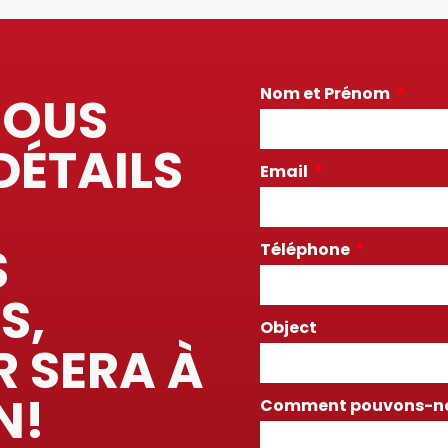
Nom et Prénom
NOUS
DÉTAILS
Email
S
Téléphone
S,
Object
R SERA À
N!
Comment pouvons-nou