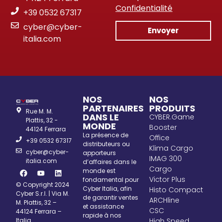
Confidentialité
+39 0532 67317
cyber@cyber-
Envoyer
italia.com
NOS
NOS
PARTENAIRES
PRODUITS
Rue M. M.
DANS LE
CYBER.Game
Plattis, 32 -
MONDE
Booster
44124 Ferrara
La présence de
Office
+39 0532 67317
distributeurs ou
Klima Cargo
cyber@cyber-
apporteurs
IMAG 300
italia.com
d’affaires dans le
Cargo
monde est
Victor Plus
fondamental pour
© Copyright 2024
Cyber Italia, afin
Histo Compact
Cyber S.r.l. | Via M.
de garantir ventes
ARCHline
M. Plattis, 32 –
et assistance
CSC
44124 Ferrara –
rapide à nos
Italia
High Speed