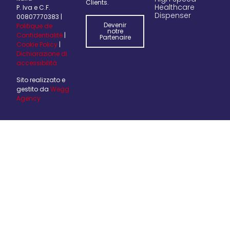
Clients.
Healthcare
P. Iva e C.F.
Dispenser
00807770383 |
Devenir
Politique de
notre
Confidentialité
|
Partenaire
Cookie Policy
|
Dichiarazione di
accessibilità
Sito realizzato e
gestito da
Wegg
Agency