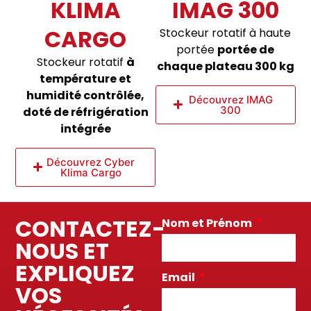
KLIMA
IMAG 300
CARGO
Stockeur rotatif à haute
portée
portée de
Stockeur rotatif
à
chaque plateau 300 kg
température et
humidité contrôlée,
Découvrez IMAG
300
doté de réfrigération
intégrée
Découvrez Cyber
Klima Cargo
CONTACTEZ-
Nom et Prénom
NOUS ET
EXPLIQUEZ
Email
VOS