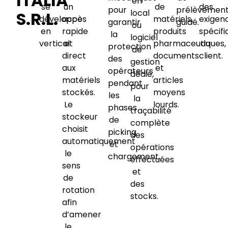
ITALIA
en
se
un
de
des
pour
prélèvemen
local
S.R.L.
développe
accès
matériels,
exigen
garantir
guidé.
ou
en
rapide
produits
spécifi
la
logiciel
vertical
et
pharmaceutiques,
du
protection
de
direct
documents
client.
des
gestion
aux
et
opérateurs
dédié,
matériels
articles
pendant
pour
stockés.
moyens
les
la
Le
lourds.
phases
traçabilité
stockeur
de
complète
choisit
picking
des
automatiquement
et
opérations
le
chargement.
effectuées
sens
et
de
des
rotation
stocks.
afin
d’amener
le