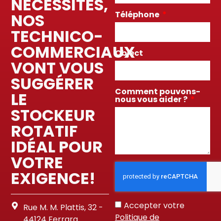
NÉCESSITÉS,
Téléphone
NOS
TECHNICO-
COMMERCIAUX
Object
VONT VOUS
SUGGÉRER
Comment pouvons-
LE
nous vous aider ?
STOCKEUR
ROTATIF
IDÉAL POUR
VOTRE
EXIGENCE!
Accepter votre
Rue M. M. Plattis, 32 -
Politique de
44124 Ferrara