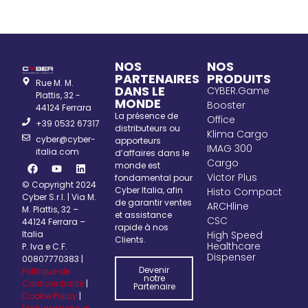
NOS
NOS
PARTENAIRES
PRODUITS
Rue M. M.
DANS LE
CYBER.Game
Plattis, 32 -
MONDE
Booster
44124 Ferrara
La présence de
Office
+39 0532 67317
distributeurs ou
Klima Cargo
cyber@cyber-
apporteurs
IMAG 300
italia.com
d’affaires dans le
Cargo
monde est
Victor Plus
fondamental pour
© Copyright 2024
Cyber Italia, afin
Histo Compact
Cyber S.r.l. | Via M.
de garantir ventes
ARCHline
M. Plattis, 32 –
et assistance
CSC
44124 Ferrara –
rapide à nos
Italia
High Speed
Clients.
Healthcare
P. Iva e C.F.
Dispenser
00807770383 |
Devenir
Politique de
notre
Confidentialité
|
Partenaire
Cookie Policy
|