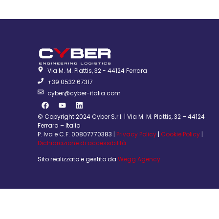
Via M. M. Plattis, 32 - 44124 Ferrara
+39 0532 67317
cyber@cyber-italia.com
© Copyright 2024 Cyber S.r.l. | Via M. M. Plattis, 32 – 44124
Ferrara – Italia
P. Iva e C.F. 00807770383 |
Privacy Policy
|
Cookie Policy
|
Dichiarazione di accessibilità
Sito realizzato e gestito da
Wegg Agency