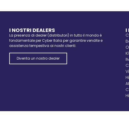
I NOSTRI DEALERS
I
C
La presenza di dealer (distributori) in tutto il mondo è
fondamentale per Cyber Italia per garantire vendite e
B
assistenza tempestiva ai nostri clienti.
O
K
Diventa un nostro dealer
I
C
V
H
A
C
H