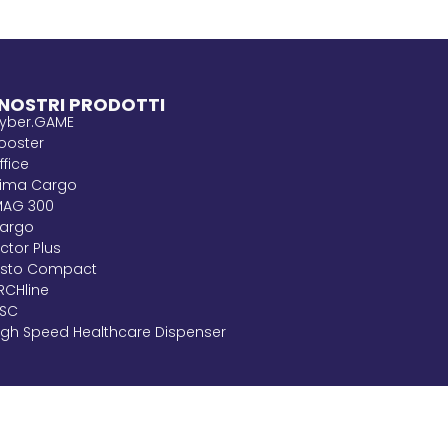
 NOSTRI PRODOTTI
yber.GAME
ooster
ffice
lima Cargo
MAG 300
argo
ictor Plus
isto Compact
RCHline
SC
igh Speed Healthcare Dispenser