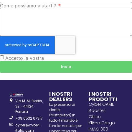
Come possiamo aiutarti?
Accetto la vostra
Privacy Policy
Invia
I NOSTRI
I NOSTRI
DEALERS
PRODOTTI
Via M. M. Plattis,
Cyber.GAME
La presenza di
32 - 44124
dealer
Booster
Ferrara
(distributori) in
Office
+39 0532 67317
tutto il mondo è
Klima Cargo
cyber@cyber-
fondamentale per
IMAG 300
italia.com
Cyber Italia per