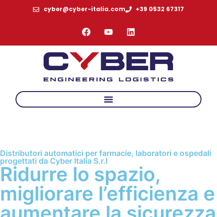
cyber@cyber-italia.com
+39 0532 67317
HOME
→
HEALTHCARE
→
HIGH SPEED HEALTHCARE
DISPENSER
Distributori automatici per farmacie, laboratori e ospedali
progettati da Cyber Italia S.r.l
Ridurre lo spazio,
migliorare l’efficienza e
aumentare la sicurezza